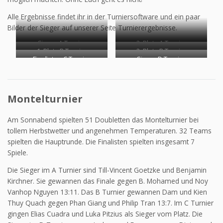
Alle Ergebnisse findet ihr in der Turniersoftware und ein paar
Bilder der Sieger auf unserer Seite Turnierergebnisse.
Sieger A Turnier
2. Platz A Turnier
1. Platz B Turnier
2. Platz B Turnier
Finalisten C Turnier
Sieger D Turnier
Montelturnier
Am Sonnabend spielten 51 Doubletten das Montelturnier bei
tollem Herbstwetter und angenehmen Temperaturen. 32 Teams
spielten die Hauptrunde. Die Finalisten spielten insgesamt 7
Spiele.
Die Sieger im A Turnier sind Till-Vincent Goetzke und Benjamin
Kirchner. Sie gewannen das Finale gegen B. Mohamed und Noy
Vanhop Nguyen 13:11. Das B Turnier gewannen Dam und Kien
Thuy Quach gegen Phan Giang und Philip Tran 13:7. Im C Turnier
gingen Elias Cuadra und Luka Pitzius als Sieger vom Platz. Die