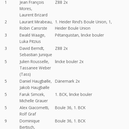
1
Jean François
Z88 2x
Mores,
Laurent Brizard
2
Laurant Mirabeau,
1. Heider Rind’s Boule Union, 1,
Robin Cansrste
Heider Boule Union
3
Ewald Waage,
Pétanquistan, lincke bouler
Luka Pitzius
3
David Berndt,
Z88 2x
Sebastian Junique
5
Julien Rousselle,
lincke bouler 2x
Tassanee Weber
(Tass)
5
Daniel Haugbølle,
Dänemark 2x
Jakob Haugbølle
5
Faruk Simcek,
1. BCK, lincke bouler
Michelle Grauer
5
Alex Giacometti,
Boule 36, 1. BCK
Rolf Graf
9
Dominique
Boule 36, 1. BCK
Bertisch,