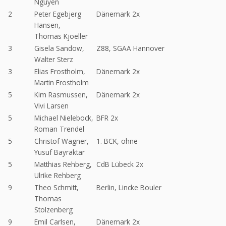
Nguyen
2
Peter Egebjerg
Dänemark 2x
Hansen,
Thomas Kjoeller
3
Gisela Sandow,
Z88, SGAA Hannover
Walter Sterz
3
Elias Frostholm,
Dänemark 2x
Martin Frostholm
5
Kim Rasmussen,
Dänemark 2x
Vivi Larsen
5
Michael Nielebock,
BFR 2x
Roman Trendel
5
Christof Wagner,
1. BCK, ohne
Yusuf Bayraktar
5
Matthias Rehberg,
CdB Lübeck 2x
Ulrike Rehberg
9
Theo Schmitt,
Berlin, Lincke Bouler
Thomas
Stolzenberg
9
Emil Carlsen,
Dänemark 2x