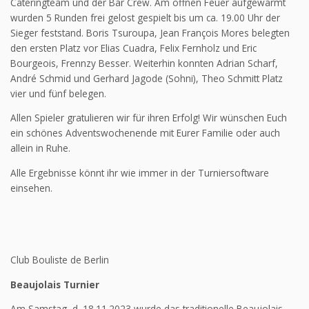
Cateringteam und der Bar Crew. Am offnen Feuer aufgewärmt
wurden 5 Runden frei gelost gespielt bis um ca. 19.00 Uhr der
Sieger feststand. Boris Tsuroupa, Jean François Mores belegten
den ersten Platz vor Elias Cuadra, Felix Fernholz und Eric
Bourgeois, Frennzy Besser. Weiterhin konnten Adrian Scharf,
André Schmid und Gerhard Jagode (Sohni), Theo Schmitt Platz
vier und fünf belegen.
Allen Spieler gratulieren wir für ihren Erfolg! Wir wünschen Euch
ein schönes Adventswochenende mit Eurer Familie oder auch
allein in Ruhe.
Alle Ergebnisse könnt ihr wie immer in der Turniersoftware
einsehen.
Club Bouliste de Berlin
Beaujolais Turnier
Am Samstag, d. 18.11.2023 wurde das traditionelle Beaujolais