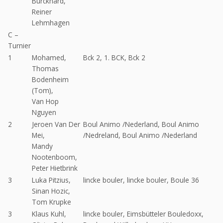
Burckhard,
Reiner
Lehmhagen
C –
Turnier
1
Mohamed,
Bck 2, 1. BCK, Bck 2
Thomas
Bodenheim
(Tom),
Van Hop
Nguyen
2
Jeroen Van Der
Boul Animo /Nederland, Boul Animo
Mei,
/Nedreland, Boul Animo /Nederland
Mandy
Nootenboom,
Peter Hietbrink
3
Luka Pitzius,
lincke bouler, lincke bouler, Boule 36
Sinan Hozic,
Tom Krupke
3
Klaus Kuhl,
lincke bouler, Eimsbütteler Bouledoxx,