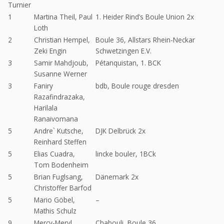
Turnier
1
Martina Theil, Paul
1. Heider Rind’s Boule Union 2x
Loth
2
Christian Hempel,
Boule 36, Allstars Rhein-Neckar
Zeki Engin
Schwetzingen E.V.
3
Samir Mahdjoub,
Pétanquistan, 1. BCK
Susanne Werner
3
Faniry
bdb, Boule rouge dresden
Razafindrazaka,
Harilala
Ranaivomana
5
Andre` Kutsche,
DJK Delbrück 2x
Reinhard Steffen
5
Elias Cuadra,
lincke bouler, 1BCk
Tom Bodenheim
5
Brian Fuglsang,
Dänemark 2x
Christoffer Barfod
5
Mario Göbel,
–
Mathis Schulz
9
Mercy-Meryl
Chabouli, Boule 36