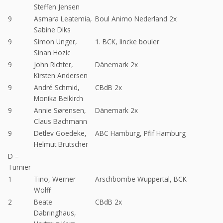
Steffen Jensen
9
Asmara Leatemia,
Boul Animo Nederland 2x
Sabine Diks
9
Simon Unger,
1. BCK, lincke bouler
Sinan Hozic
9
John Richter,
Dänemark 2x
Kirsten Andersen
9
André Schmid,
CBdB 2x
Monika Beikirch
9
Annie Sørensen,
Dänemark 2x
Claus Bachmann
9
Detlev Goedeke,
ABC Hamburg, Pfif Hamburg
Helmut Brutscher
D –
Turnier
1
Tino, Werner
Arschbombe Wuppertal, BCK
Wolff
2
Beate
CBdB 2x
Dabringhaus,