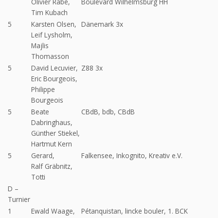
Olivier Rabe,
Boulevard Wilhelmsburg HH
Tim Kubach
5
Karsten Olsen,
Dänemark 3x
Leif Lysholm,
Majlis
Thomasson
5
David Lecuvier,
Z88 3x
Eric Bourgeois,
Philippe
Bourgeois
5
Beate
CBdB, bdb, CBdB
Dabringhaus,
Günther Stiekel,
Hartmut Kern
5
Gerard,
Falkensee, Inkognito, Kreativ e.V.
Ralf Gräbnitz,
Totti
D –
Turnier
1
Ewald Waage,
Pétanquistan, lincke bouler, 1. BCK