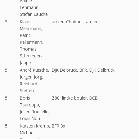
Patrick
Lehmann,
Stefan Lauche
5
Klaus
au fer, Chabouli, au fer
Mehrmann,
Patric
Kellermann,
Thomas
Schmieder-
Jappe
5
André Kutsche,
DJK Delbrück, BFR, DJK Delbrück
Jürgen Jorg,
Reinhard
Steffen
5
Boris
Z88, lincke bouler, BCB
Tsuroupa,
Julien Rouselle,
Louis Nou
5
Karsten Kremp,
BFR 3x
Michael