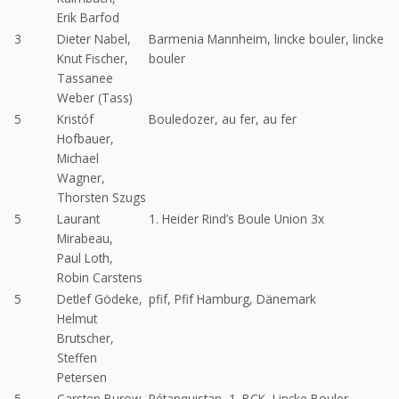
Erik Barfod
3
Dieter Nabel,
Barmenia Mannheim, lincke bouler, lincke
Knut Fischer,
bouler
Tassanee
Weber (Tass)
5
Kristóf
Bouledozer, au fer, au fer
Hofbauer,
Michael
Wagner,
Thorsten Szugs
5
Laurant
1. Heider Rind’s Boule Union 3x
Mirabeau,
Paul Loth,
Robin Carstens
5
Detlef Gödeke,
pfif, Pfif Hamburg, Dänemark
Helmut
Brutscher,
Steffen
Petersen
5
Carsten Burow,
Pétanquistan, 1. BCK, Lincke Bouler