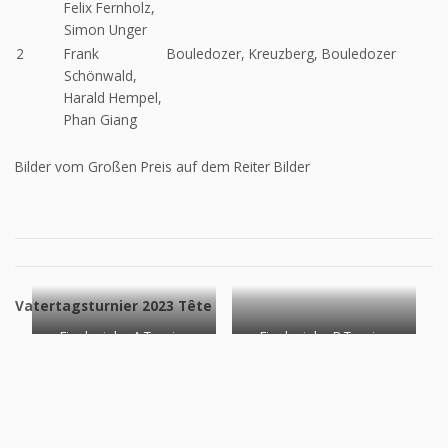
Felix Fernholz,
Simon Unger
2
Frank
Bouledozer, Kreuzberg, Bouledozer
Schönwald,
Harald Hempel,
Phan Giang
Bilder vom Großen Preis auf dem Reiter Bilder
Vatertagsturnier 2023 Tête
Finalspieler A Turnier
Finalspieler B Turnier
Louis und Peter
Reinhard und Bernd