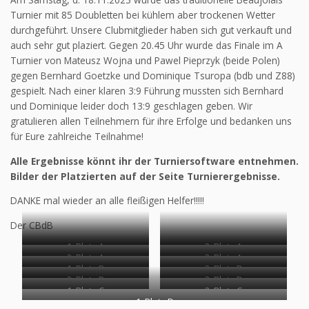
Turnier mit 85 Doubletten bei kühlem aber trockenen Wetter
durchgeführt. Unsere Clubmitglieder haben sich gut verkauft und
auch sehr gut plaziert. Gegen 20.45 Uhr wurde das Finale im A
Turnier von Mateusz Wojna und Pawel Pieprzyk (beide Polen)
gegen Bernhard Goetzke und Dominique Tsuropa (bdb und Z88)
gespielt. Nach einer klaren 3:9 Führung mussten sich Bernhard
und Dominique leider doch 13:9 geschlagen geben. Wir
gratulieren allen Teilnehmern für ihre Erfolge und bedanken uns
für Eure zahlreiche Teilnahme!
Alle Ergebnisse könnt ihr der Turniersoftware entnehmen.
Bilder der Platzierten auf der Seite Turnierergebnisse.
DANKE mal wieder an alle fleißigen Helfer!!!!!
Der CBdB
1. Platz A
2. Platz A
3. Platz A
3. Platz A
1. Platz B
2. Platz B
3. Platz B
3. Platz B
1. Platz C
2. Platz C
1. Platz D