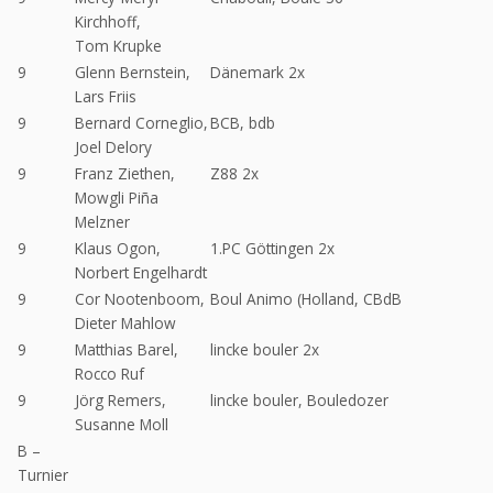
Kirchhoff,
Tom Krupke
9
Glenn Bernstein,
Dänemark 2x
Lars Friis
9
Bernard Corneglio,
BCB, bdb
Joel Delory
9
Franz Ziethen,
Z88 2x
Mowgli Piña
Melzner
9
Klaus Ogon,
1.PC Göttingen 2x
Norbert Engelhardt
9
Cor Nootenboom,
Boul Animo (Holland, CBdB
Dieter Mahlow
9
Matthias Barel,
lincke bouler 2x
Rocco Ruf
9
Jörg Remers,
lincke bouler, Bouledozer
Susanne Moll
B –
Turnier