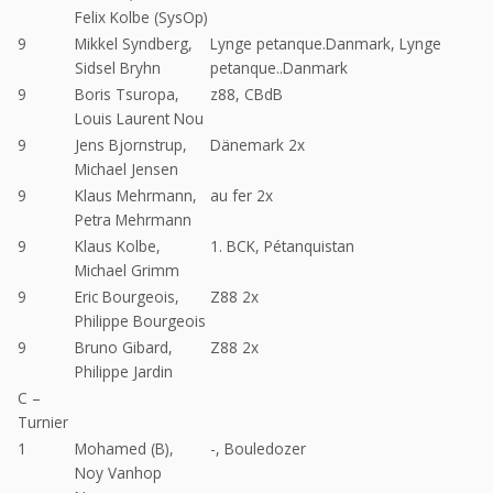
Felix Kolbe (SysOp)
9
Mikkel Syndberg,
Lynge petanque.Danmark, Lynge
Sidsel Bryhn
petanque..Danmark
9
Boris Tsuropa,
z88, CBdB
Louis Laurent Nou
9
Jens Bjornstrup,
Dänemark 2x
Michael Jensen
9
Klaus Mehrmann,
au fer 2x
Petra Mehrmann
9
Klaus Kolbe,
1. BCK, Pétanquistan
Michael Grimm
9
Eric Bourgeois,
Z88 2x
Philippe Bourgeois
9
Bruno Gibard,
Z88 2x
Philippe Jardin
C –
Turnier
1
Mohamed (B),
-, Bouledozer
Noy Vanhop