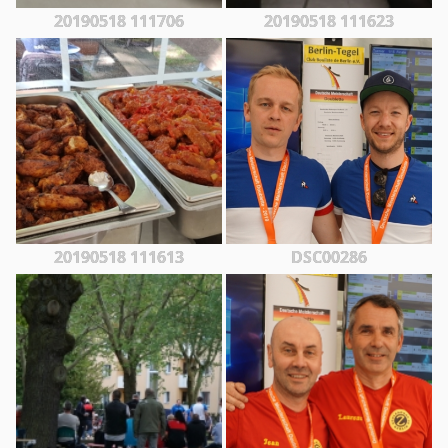
20190518 111706
20190518 111623
20190518 111613
DSC00286