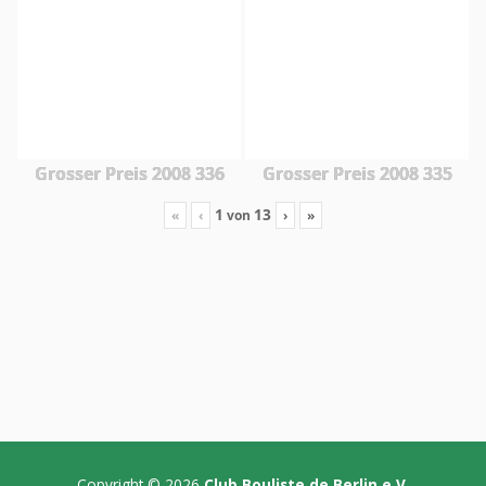
Grosser Preis 2008 336
Grosser Preis 2008 335
1
13
«
‹
›
»
von
Copyright © 2026
Club Bouliste de Berlin e.V.